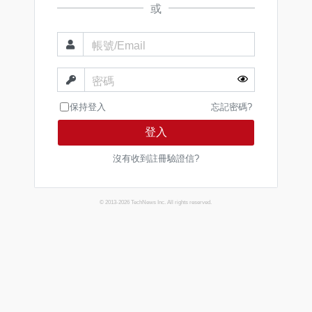
或
帳號/Email
密碼
保持登入
忘記密碼?
登入
沒有收到註冊驗證信?
© 2013-2026 TechNews Inc. All rights reserved.