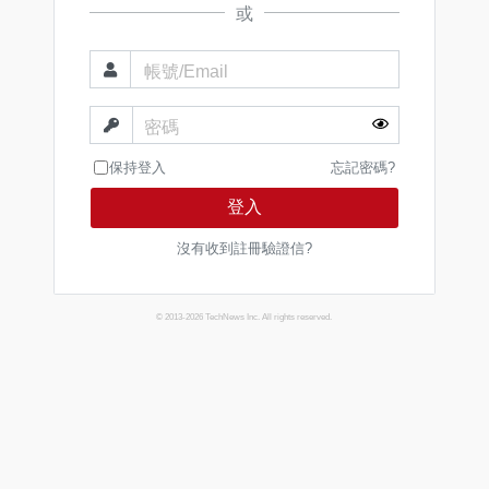
或
帳號/Email
密碼
保持登入
忘記密碼?
登入
沒有收到註冊驗證信?
© 2013-2026 TechNews Inc. All rights reserved.