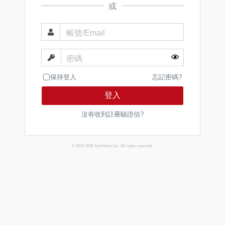
或
帳號/Email
密碼
保持登入
忘記密碼?
登入
沒有收到註冊驗證信?
© 2013-2026 TechNews Inc. All rights reserved.