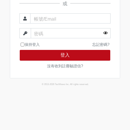
或
帳號/Email
密碼
保持登入
忘記密碼?
登入
沒有收到註冊驗證信?
© 2013-2026 TechNews Inc. All rights reserved.