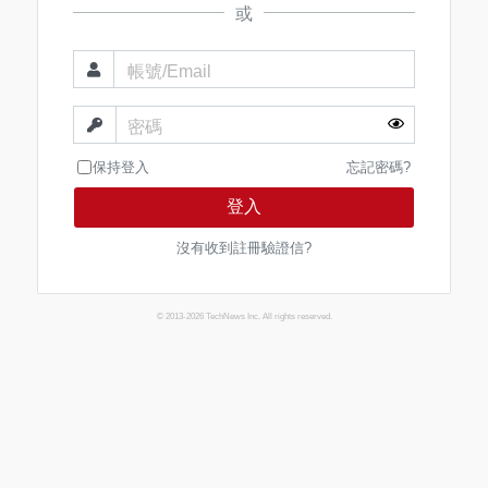
或
帳號/Email
密碼
保持登入
忘記密碼?
登入
沒有收到註冊驗證信?
© 2013-2026 TechNews Inc. All rights reserved.