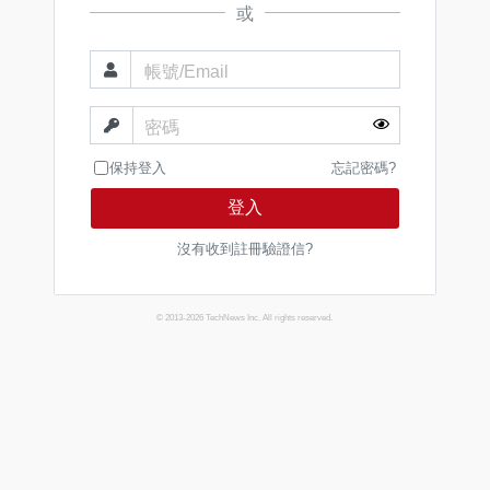
或
帳號/Email
密碼
保持登入
忘記密碼?
登入
沒有收到註冊驗證信?
© 2013-2026 TechNews Inc. All rights reserved.