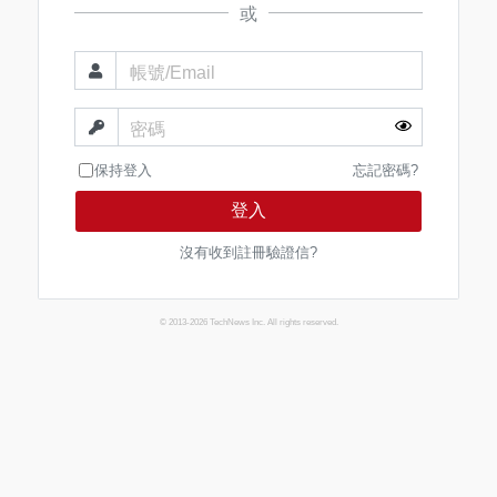
或
帳號/Email
密碼
保持登入
忘記密碼?
登入
沒有收到註冊驗證信?
© 2013-2026 TechNews Inc. All rights reserved.