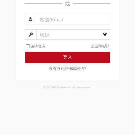
或
帳號/Email
密碼
保持登入
忘記密碼?
登入
沒有收到註冊驗證信?
© 2013-2026 TechNews Inc. All rights reserved.