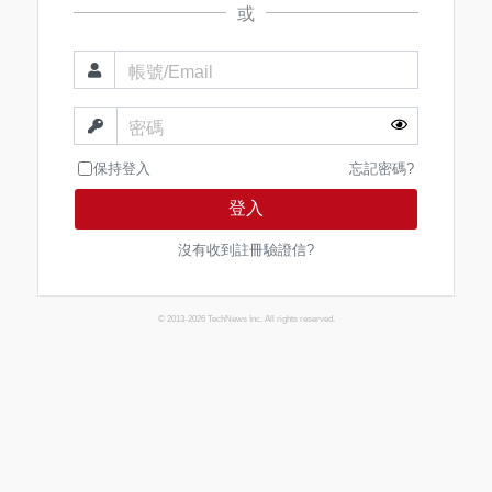
或
帳號/Email
密碼
保持登入
忘記密碼?
登入
沒有收到註冊驗證信?
© 2013-2026 TechNews Inc. All rights reserved.