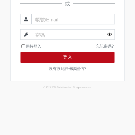
或
帳號/Email
密碼
保持登入
忘記密碼?
登入
沒有收到註冊驗證信?
© 2013-2026 TechNews Inc. All rights reserved.