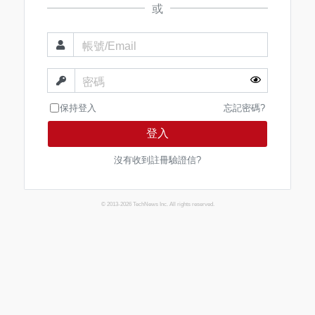
或
帳號/Email
密碼
保持登入
忘記密碼?
登入
沒有收到註冊驗證信?
© 2013-2026 TechNews Inc. All rights reserved.