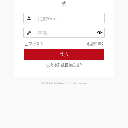
或
帳號/Email
密碼
保持登入
忘記密碼?
登入
沒有收到註冊驗證信?
© 2013-2026 TechNews Inc. All rights reserved.