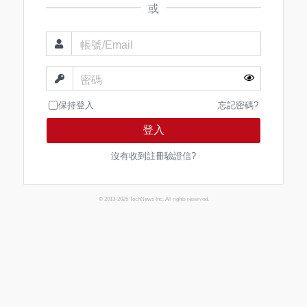
或
帳號/Email
密碼
保持登入
忘記密碼?
登入
沒有收到註冊驗證信?
© 2013-2026 TechNews Inc. All rights reserved.