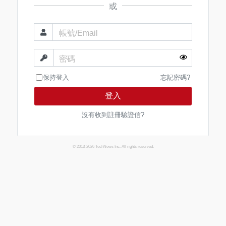
或
帳號/Email
密碼
保持登入
忘記密碼?
登入
沒有收到註冊驗證信?
© 2013-2026 TechNews Inc. All rights reserved.