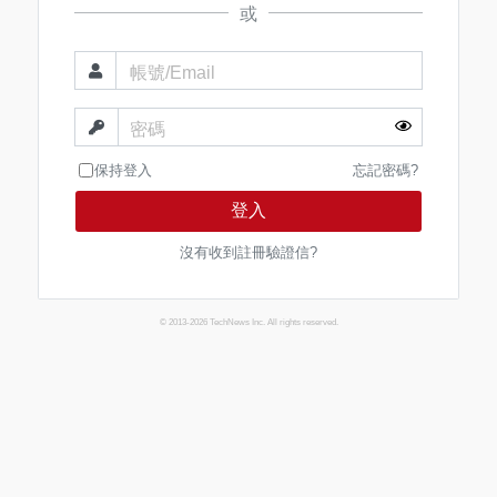
或
帳號/Email
密碼
保持登入
忘記密碼?
登入
沒有收到註冊驗證信?
© 2013-2026 TechNews Inc. All rights reserved.