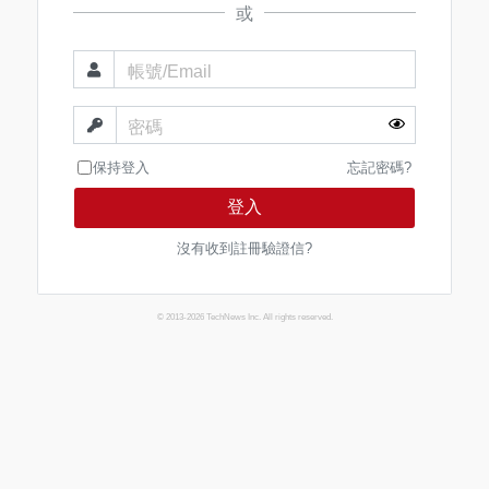
或
帳號/Email
密碼
保持登入
忘記密碼?
登入
沒有收到註冊驗證信?
© 2013-2026 TechNews Inc. All rights reserved.