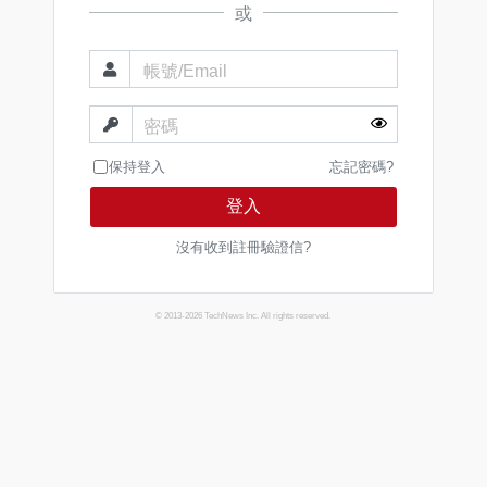
或
帳號/Email
密碼
保持登入
忘記密碼?
登入
沒有收到註冊驗證信?
© 2013-2026 TechNews Inc. All rights reserved.