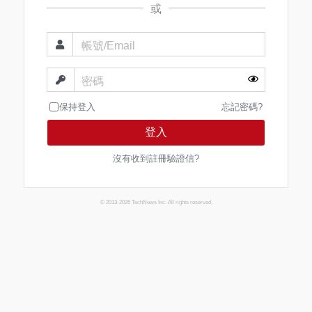
或
帳號/Email
密碼
保持登入
忘記密碼?
登入
沒有收到註冊驗證信?
© 2013-2026 TechNews Inc. All rights reserved.