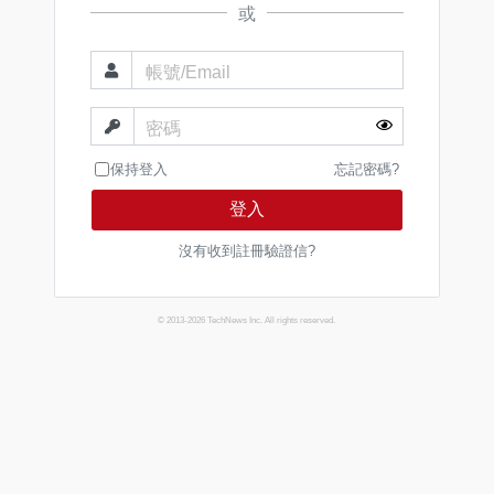
或
帳號/Email
密碼
保持登入
忘記密碼?
登入
沒有收到註冊驗證信?
© 2013-2026 TechNews Inc. All rights reserved.