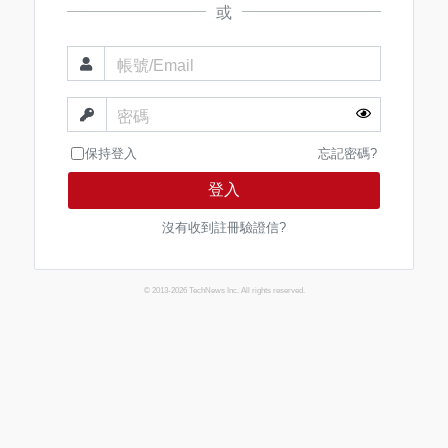
或
帳號/Email
密碼
保持登入
忘記密碼?
登入
沒有收到註冊驗證信?
© 2013-2026 TechNews Inc. All rights reserved.