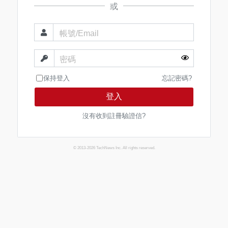
或
帳號/Email
密碼
保持登入
忘記密碼?
登入
沒有收到註冊驗證信?
© 2013-2026 TechNews Inc. All rights reserved.