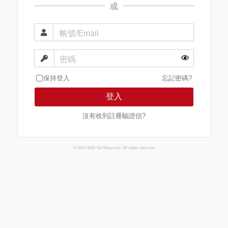
或
帳號/Email
密碼
保持登入
忘記密碼?
登入
沒有收到註冊驗證信?
© 2013-2026 TechNews Inc. All rights reserved.