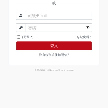
或
帳號/Email
密碼
保持登入
忘記密碼?
登入
沒有收到註冊驗證信?
© 2013-2026 TechNews Inc. All rights reserved.