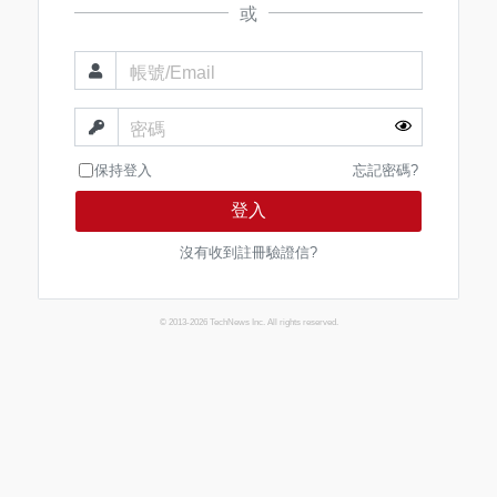
或
帳號/Email
密碼
保持登入
忘記密碼?
登入
沒有收到註冊驗證信?
© 2013-2026 TechNews Inc. All rights reserved.