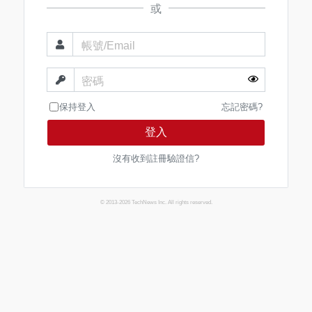
或
帳號/Email
密碼
保持登入
忘記密碼?
登入
沒有收到註冊驗證信?
© 2013-2026 TechNews Inc. All rights reserved.