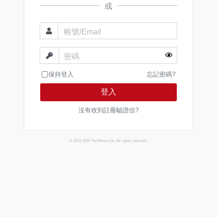
或
帳號/Email
密碼
保持登入
忘記密碼?
登入
沒有收到註冊驗證信?
© 2013-2026 TechNews Inc. All rights reserved.