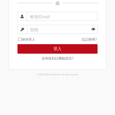
或
帳號/Email
密碼
保持登入
忘記密碼?
登入
沒有收到註冊驗證信?
© 2013-2026 TechNews Inc. All rights reserved.