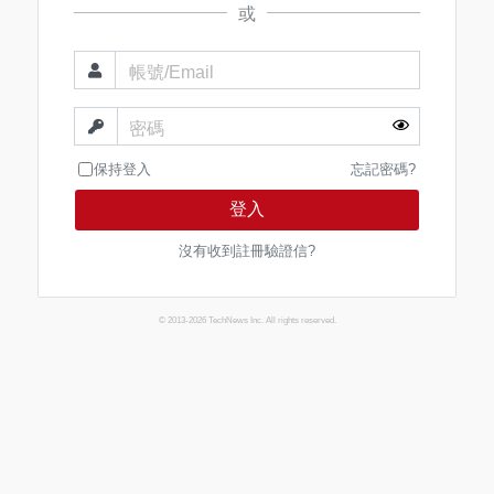
或
帳號/Email
密碼
保持登入
忘記密碼?
登入
沒有收到註冊驗證信?
© 2013-2026 TechNews Inc. All rights reserved.