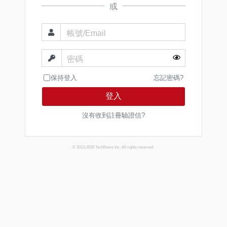
或
帳號/Email
密碼
保持登入
忘記密碼?
登入
沒有收到註冊驗證信?
© 2013-2026 TechNews Inc. All rights reserved.