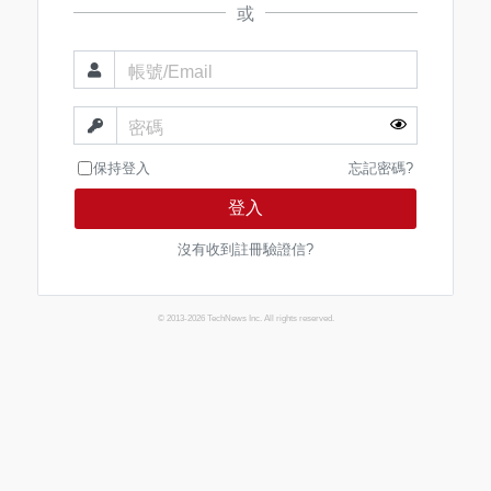
或
帳號/Email
密碼
保持登入
忘記密碼?
登入
沒有收到註冊驗證信?
© 2013-2026 TechNews Inc. All rights reserved.