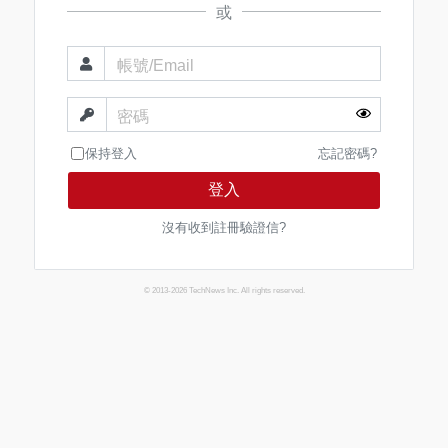
或
帳號/Email
密碼
保持登入
忘記密碼?
登入
沒有收到註冊驗證信?
© 2013-2026 TechNews Inc. All rights reserved.