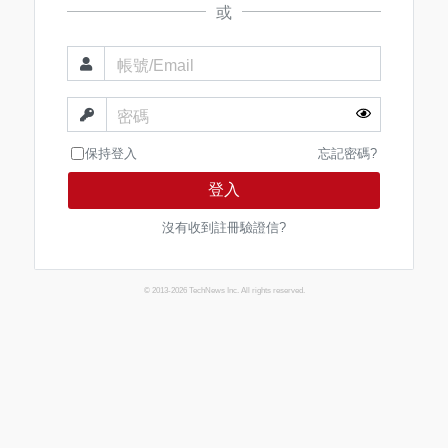
或
帳號/Email
密碼
保持登入
忘記密碼?
登入
沒有收到註冊驗證信?
© 2013-2026 TechNews Inc. All rights reserved.