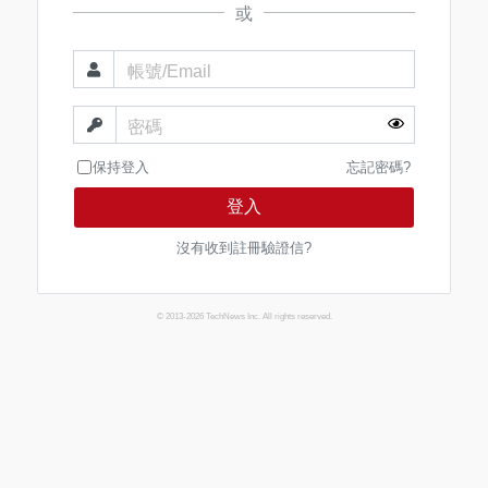
或
帳號/Email
密碼
保持登入
忘記密碼?
登入
沒有收到註冊驗證信?
© 2013-2026 TechNews Inc. All rights reserved.