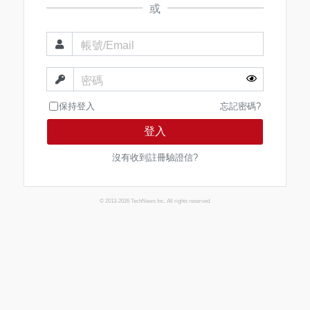
或
帳號/Email
密碼
保持登入
忘記密碼?
登入
沒有收到註冊驗證信?
© 2013-2026 TechNews Inc. All rights reserved.