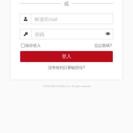
或
帳號/Email
密碼
保持登入
忘記密碼?
登入
沒有收到註冊驗證信?
© 2013-2026 TechNews Inc. All rights reserved.