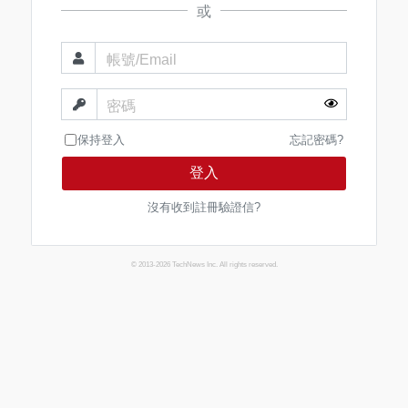
或
帳號/Email
密碼
保持登入
忘記密碼?
登入
沒有收到註冊驗證信?
© 2013-2026 TechNews Inc. All rights reserved.