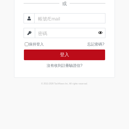
或
帳號/Email
密碼
保持登入
忘記密碼?
登入
沒有收到註冊驗證信?
© 2013-2026 TechNews Inc. All rights reserved.