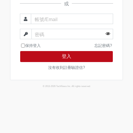
或
帳號/Email
密碼
保持登入
忘記密碼?
登入
沒有收到註冊驗證信?
© 2013-2026 TechNews Inc. All rights reserved.