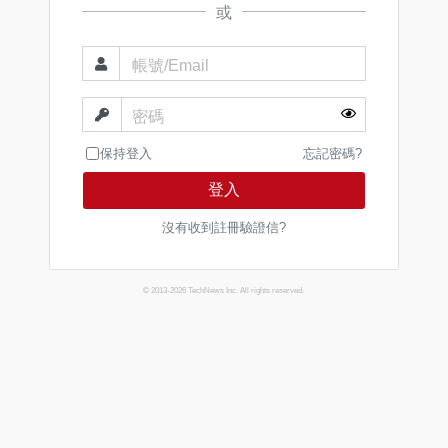
或
帳號/Email
密碼
保持登入
忘記密碼?
登入
沒有收到註冊驗證信?
© 2013-2026 TechNews Inc. All rights reserved.