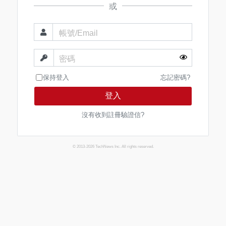
或
帳號/Email
密碼
保持登入
忘記密碼?
登入
沒有收到註冊驗證信?
© 2013-2026 TechNews Inc. All rights reserved.