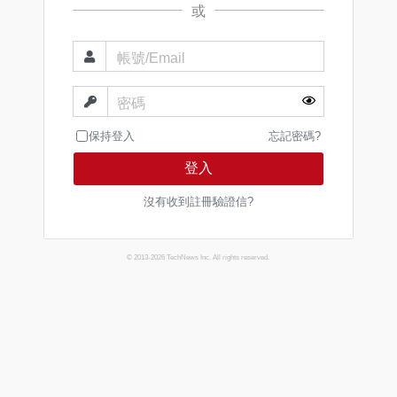
或
帳號/Email
密碼
保持登入
忘記密碼?
登入
沒有收到註冊驗證信?
© 2013-2026 TechNews Inc. All rights reserved.