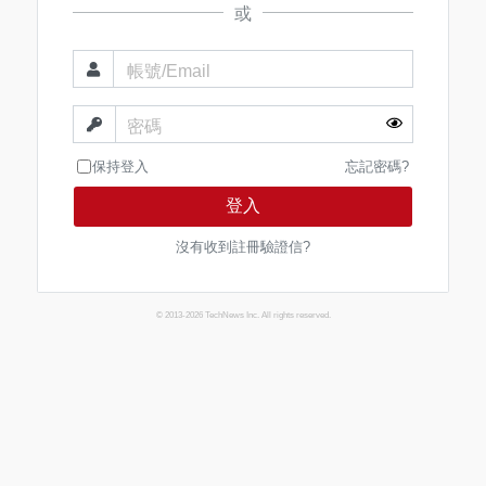
或
帳號/Email
密碼
保持登入
忘記密碼?
登入
沒有收到註冊驗證信?
© 2013-2026 TechNews Inc. All rights reserved.