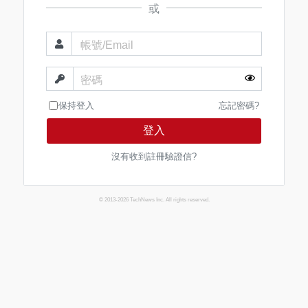
或
帳號/Email
密碼
保持登入
忘記密碼?
登入
沒有收到註冊驗證信?
© 2013-2026 TechNews Inc. All rights reserved.