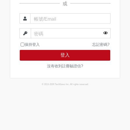
或
帳號/Email
密碼
保持登入
忘記密碼?
登入
沒有收到註冊驗證信?
© 2013-2026 TechNews Inc. All rights reserved.