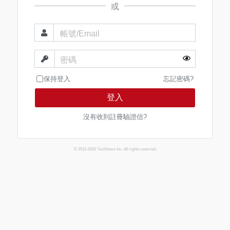
或
帳號/Email
密碼
保持登入
忘記密碼?
登入
沒有收到註冊驗證信?
© 2013-2026 TechNews Inc. All rights reserved.