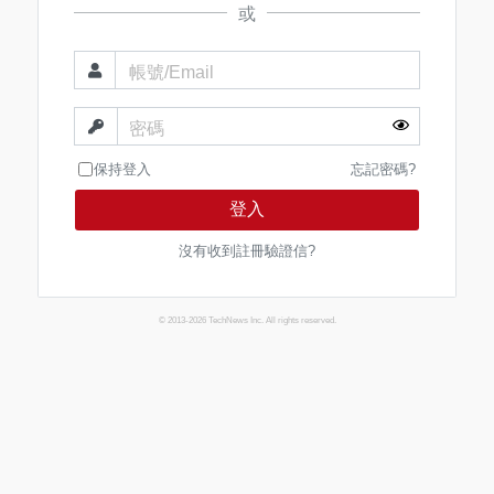
或
帳號/Email
密碼
保持登入
忘記密碼?
登入
沒有收到註冊驗證信?
© 2013-2026 TechNews Inc. All rights reserved.