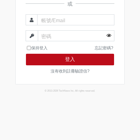
或
帳號/Email
密碼
保持登入
忘記密碼?
登入
沒有收到註冊驗證信?
© 2013-2026 TechNews Inc. All rights reserved.