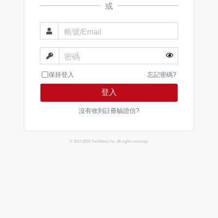
或
帳號/Email
密碼
保持登入
忘記密碼?
登入
沒有收到註冊驗證信?
© 2013-2026 TechNews Inc. All rights reserved.