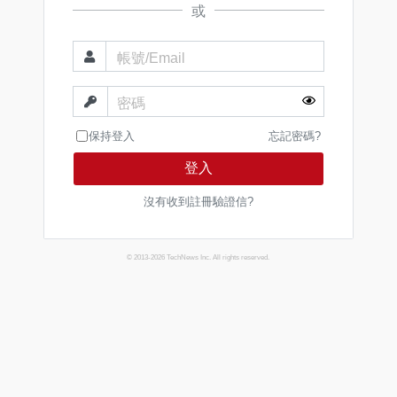
或
帳號/Email
密碼
保持登入
忘記密碼?
登入
沒有收到註冊驗證信?
© 2013-2026 TechNews Inc. All rights reserved.