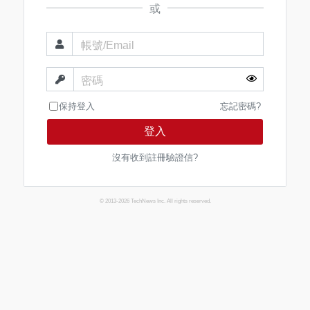
或
帳號/Email
密碼
保持登入
忘記密碼?
登入
沒有收到註冊驗證信?
© 2013-2026 TechNews Inc. All rights reserved.